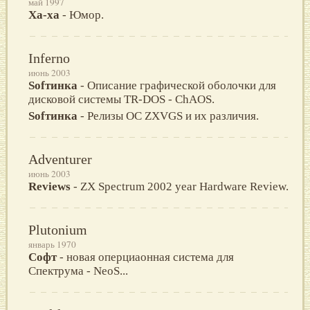
май 1997
Ха-ха
- Юмор.
Inferno
июнь 2003
Sofтинка
- Описание графической оболочки для
дисковой системы TR-DOS - ChAOS.
Sofтинка
- Релизы ОС ZXVGS и их различия.
Adventurer
июнь 2003
Reviews
- ZX Spectrum 2002 year Hardware Review.
Plutonium
январь 1970
Софт
- новая оперциаонная система для
Спектрума - NeoS...