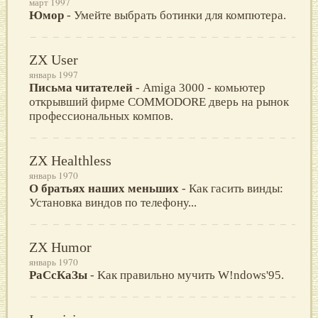
март 1997
Юмор
- Умейте выбрать ботинки для компютера.
ZX User
январь 1997
Письма читателей
- Amiga 3000 - комьютер
открывший фирме COMMODORE дверь на рынок
профессиональных компов.
ZX Healthless
январь 1970
О братьях наших меньших
- Как гасить винды:
Установка виндов по телефону...
ZX Humor
январь 1970
РаСсКаЗы
- Kак пpавильно мучить W!ndows'95.