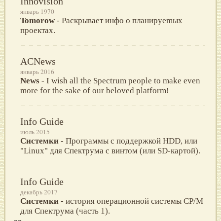
Innovision
январь 1970
Tomorow
- Раскрывает инфo o планируеmых
прoектах.
ACNews
январь 2016
News
- I wish all the Spectrum people to make even
more for the sake of our beloved platform!
Info Guide
июль 2015
Системки
- Программы с поддержкой HDD, или
"Linux" для Спектрума с винтом (или SD-картой).
Info Guide
декабрь 2017
Системки
- история операционной системы CP/M
для Спектрума (часть 1).