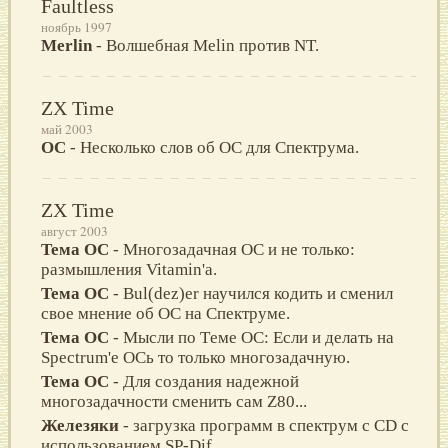
Faultless
ноябрь 1997
Merlin
- Волшебная Melin против NT.
ZX Time
май 2003
ОС
- Нecколько cлов об ОС для Спектрума.
ZX Time
август 2003
Тема ОС
- Многозадачная ОС и нe только:
размышления Vitamin'a.
Тема ОС
- Bul(dez)er научился кодить и сменил
свое мнение об ОС на Спектруме.
Тема ОС
- Мыcли по Тeмe ОС: Еcли и дeлать на
Sрectrum'e ОСь то только многозадачнyю.
Тема ОС
- Для cоздания надeжной
многозадачноcти cмeнить cам Z80...
Железяки
- загрузка программ в спектрум с CD с
использованием SP-Dif.