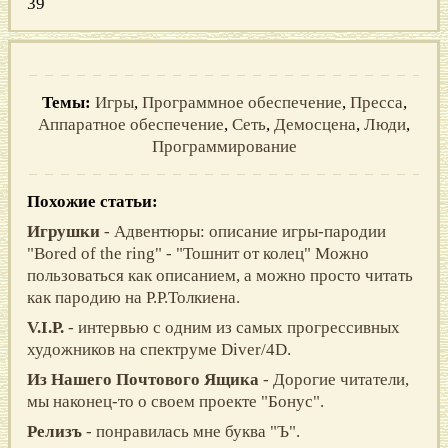
39
Темы:
Игры
,
Программное обеспечение
,
Пресса
,
Аппаратное обеспечение
,
Сеть
,
Демосцена
,
Люди
,
Программирование
Похожие статьи:
Игрушки
- Адвентюры: описание игры-пародии
"Bored of the ring" - "Тошнит от колец" Можно
пользоваться как описанием, а можно просто читать
как пародию на Р.Р.Толкиена.
V.I.P.
- интервью с одним из самых прогрессивных
художников на спектруме Diver/4D.
Из Нашего Почтового Ящика
- Дорогие читатели,
мы наконец-то о своем проекте "Бонус".
Релизъ
- понравилась мне буква "Ъ".