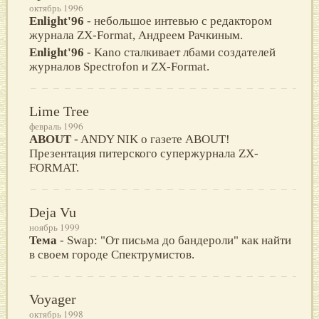
октябрь 1996
Enlight'96
- небольшое интевью с редактором
журнала ZX-Format, Андpеем Рачкиным.
Enlight'96
- Kano сталкивает лбами создателей
журналов Spectrofon и ZX-Format.
Lime Tree
февраль 1996
ABOUT
- ANDY NIK о газете ABOUT!
Презентация питерского супержурнала ZX-
FORMAT.
Deja Vu
ноябрь 1999
Тема
- Swap: "От письма до бандероли" как найти
в своем городе Спектрумистов.
Voyager
октябрь 1998