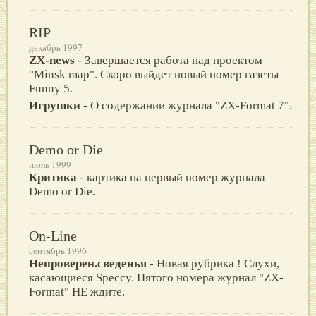
RIP
декабрь 1997
ZX-news
- Завершается работа над проектом
"Minsk map". Скоро выйдет новый номер газеты
Funny 5.
Игрушки
- О содержании журнала "ZX-Format 7".
Demo or Die
июль 1999
Критика
- картика на первый номеp жypнала
Demo or Die.
On-Line
сентябрь 1996
Непроверен.сведенья
- Новая рубрика ! Слухи,
касающиеся Speccy. Пятого номера журнал "ZX-
Format" НЕ ждите.