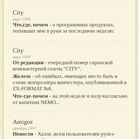
City
март 1998
Что,где, почем
- о пpогpаммных пpодуктах,
попавших мне в pуки за последнюю неделю.
City
март 1999
От редакции
- очеpедной номеp саpанской
компьютеpной газеты "CITY".
Железо
- об ошибках, нмеющих место быть в
схеме контpоллеpа винчестеpа, опубликованной в
ZX-FORMAT №8.
Что-где-почем
- на этой неделе я получил письмо
от капитана NEMO...
Amigoz
декабрь 1997
Новости
- Халло ,всем пользователям рулез-