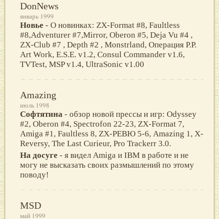
DonNews
январь 1999
Новье
- О новинках: ZX-Format #8, Faultless
#8,Adventurer #7,Mirror, Oberon #5, Deja Vu #4 ,
ZX-Club #7 , Depth #2 , Monstrland, Операция Р.Р.
Art Work, E.S.E. v1.2, Consul Commander v1.6,
TVTest, MSP v1.4, UltraSonic v1.00
Amazing
июль 1998
Софтятина
- обзор новой прессы и игр: Odyssey
#2, Oberon #4, Spectrofon 22-23, ZX-Format 7,
Amiga #1, Faultless 8, ZX-РЕВЮ 5-6, Amazing 1, X-
Reversy, The Last Curieur, Pro Trackerr 3.0.
На досуге
- я видел Amiga и IBM в работе и не
могу не высказать своих размышлений по этому
поводу!
MSD
май 1999