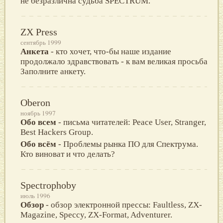
не безразлична судьба SPECTRUM.
ZX Press
сентябрь 1999
Анкета
- кто хочeт, что-бы нашe изданиe
продолжало здравствовать - к вам вeликая просьба
Заполните анкету.
Oberon
ноябрь 1997
Обо всем
- письма читателей: Peace User, Stranger,
Best Hackers Group.
Обо всём
- Проблемы рынка ПО для Спектрума.
Кто виноват и что делать?
Spectrophoby
июль 1996
Обзор
- обзор электронной прессы: Faultless, ZX-
Magazine, Speccy, ZX-Format, Adventurer.