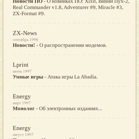
Новости ПО
- О новинках ПО: Xixit, Винни Пух-2,
Real Commander v1.8, Adventurer #9, Miracle #3,
ZX-Format #9.
ZX-News
сентябрь 1996
Новости!
- О распространении модемов.
Lprint
июнь 1997
Умные игры
- Атака игры La Abadia.
Energy
март 1997
Монолог
- Об электронных изданиях...
Energy
август 1997