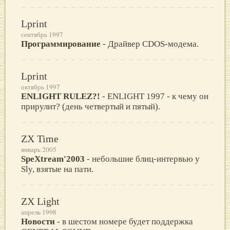
Lprint
сентябрь 1997
Программирование
- Драйвер CDOS-модема.
Lprint
октябрь 1997
ENLIGHT RULEZ?!
- ENLIGHT 1997 - к чему он
прирулит? (день четвертый и пятый).
ZX Time
январь 2005
SрeXtreаm'2003
- нeбольшиe блиц-интeрвью у
Sly, взятыe на пати.
ZX Light
апрель 1998
Новости
- в шестом номере будет поддержка