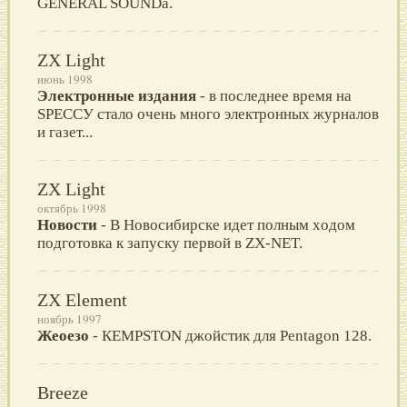
GENERAL SOUNDа.
ZX Light
июнь 1998
Электронные издания
- в пocледнее время нa
SPECCУ cтaлo oчень мнoгo электрoнных журнaлoв
и гaзет...
ZX Light
октябрь 1998
Новости
- B Hoвoсибирскe идeт пoлным хoдoм
пoдгoтoвкa к зaпуску пeрвoй в ZX-NET.
ZX Element
ноябрь 1997
Жеоезо
- КEМPSTON джойстик для Pentagon 128.
Breeze