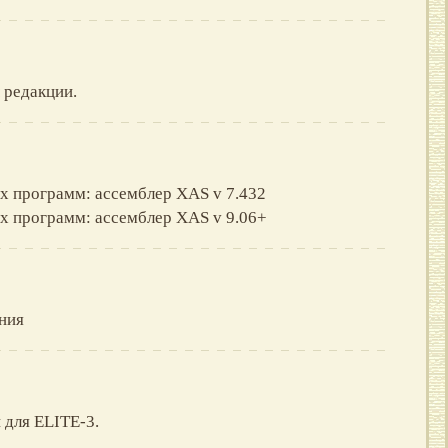
 редакции.
х программ: ассемблер XAS v 7.432
х программ: ассемблер XAS v 9.06+
ния
 для ELITE-3.