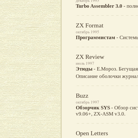
декабрь 1995
Turbo Assembler 3.0
- полн
ZX Format
октябрь 1995
Программистам
- Системы
ZX Review
июль 1997
Этюды
- Е.Мороз. Бегущая
Описание оболочки журна
Buzz
октябрь 1997
Обзорчик SYS
- Обзор сис
v9.06+, ZX-ASM v3.0.
Open Letters