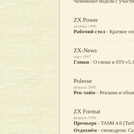
Чемпионат недели с участи
ZX Power
октябрь 1996
Рабочий стол
- Краткое о
ZX-News
март 1997
Глюки
- О глюке в STS v5.
Polesse
февраль 2000
Рек-тайм
- Реклама и объя
ZX Format
февраль 1996
Премьера
- TASM 4.0 (Tur
Отдохнём
- глюкодром: 