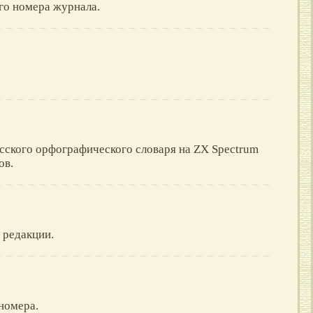
го номера журнала.
усского орфографического словаря на ZX Spectrum
ов.
 редакции.
номера.