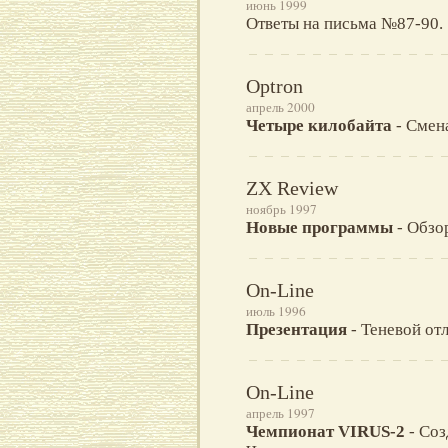
июнь 1999
Ответы на письма №87-90.
Optron
апрель 2000
Четыре килобайта
- Смена
ZX Review
ноябрь 1997
Новые программы
- Обзо
On-Line
июль 1996
Презентация
- Теневой отл
On-Line
апрель 1997
Чемпионат VIRUS-2
- Соз