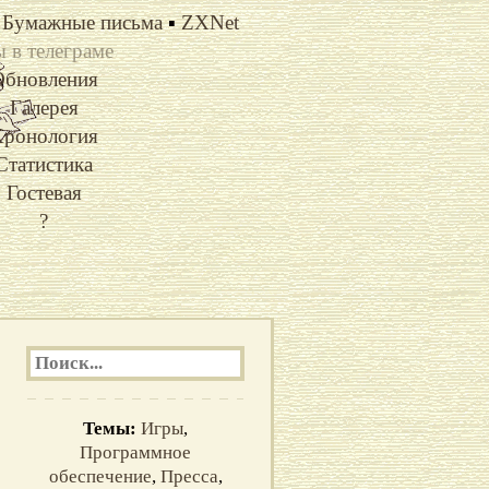
Бумажные письма
▪
ZXNet
 в телеграме
Обновления
Галерея
ронология
Статистика
Гостевая
?
Темы:
Игры
,
Программное
обеспечение
,
Пресса
,