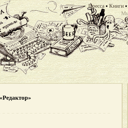
Пресса
▪
Книги
▪
Мы
Х
 «Редактор»