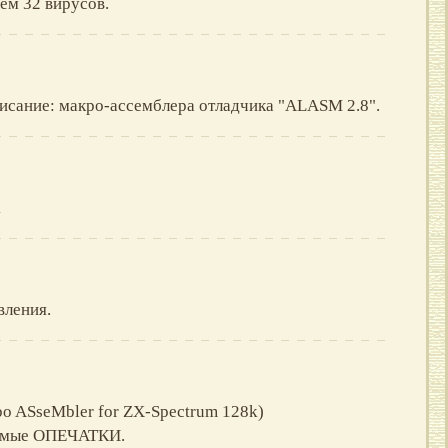
ем 32 вирусов.
писание: макро-ассемблера отладчика "ALASM 2.8".
1
вления.
bo ASseMbler for ZX-Spectrum 128k)
Самые ОПЕЧАТКИ.