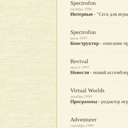
Spectrofon
октябрь 1996
Интервью
- "Сега для игр
Spectrofon
июль 1997
Конструктор
- описание пр
Revival
август 1997
Новости
- новый ассембле
Virtual Worlds
декабрь 1999
Программы
- редактор иг
Adventurer
сентябрь 1999