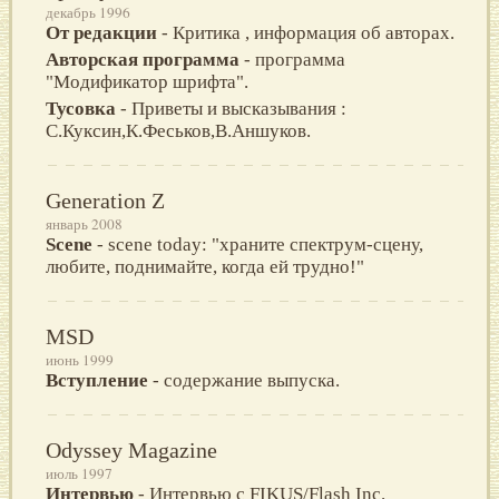
декабрь 1996
От редакции
- Критика , информация об авторах.
Авторская программа
- программа
"Модификатор шрифта".
Тусовка
- Приветы и высказывания :
С.Куксин,К.Феськов,В.Аншуков.
Generation Z
январь 2008
Scene
- scene today: "храните спектрум-сцену,
любите, поднимайте, когда ей трудно!"
MSD
июнь 1999
Вступление
- содержание выпуска.
Odyssey Magazine
июль 1997
Интервью
- Интервью с FIKUS/Flash Inc.