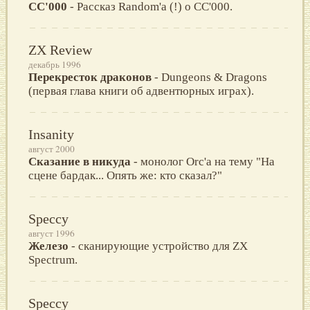
CC'000
- Рассказ Random'а (!) о CC'000.
ZX Review
декабрь 1996
Перекресток драконов
- Dungeons & Dragons
(первая глава книги об адвентюрных играх).
Insanity
август 2000
Сказание в никуда
- монолог Orc'a на тему "На
сцене бардак... Опять же: кто сказал?"
Speccy
август 1996
Железо
- сканирующие устройство для ZX
Spectrum.
Speccy