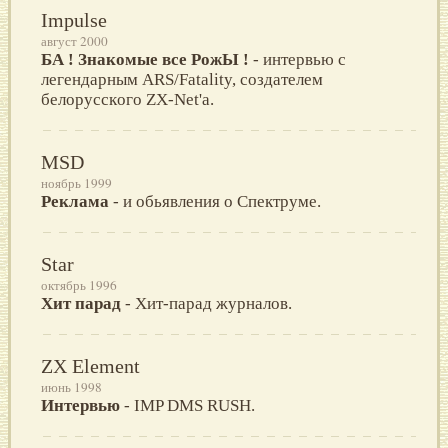
Impulse
август 2000
БА ! Знакомые все РожЫ !
- интервью с
легендарным ARS/Fatality, создателем
белopусскoго ZX-Net'a.
MSD
ноябрь 1999
Реклама
- и обьявления о Спектруме.
Star
октябрь 1996
Хит парад
- Хит-парад журналов.
ZX Element
июнь 1998
Интервью
- IMP DMS RUSH.