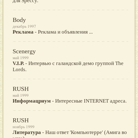
для Speccy.
Body
декабрь 1997
Реклама
- Реклама и объявления ...
Scenergy
май 1999
V.I.P.
- Интервью с галандской демо группой The
Lords.
RUSH
май 1999
Информацриум
- Интересные INTERNET адреса.
RUSH
ноябрь 1999
Литература
- Наш ответ 'Компьютерре' (Амига во