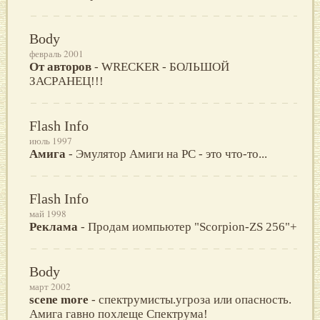
Body
февраль 2001
От авторов
- WRECKER - БОЛЬШОЙ
ЗАСPАHЕЦ!!!
Flash Info
июль 1997
Амига
- Эмулятор Амиги на РС - это что-то...
Flash Info
май 1998
Реклама
- Продам иомпьютер "Scоrрiоn-ZS 256"+
Body
март 2002
scene more
- спектрумисты.угроза или опасность.
Амига гавно похлеще Спектрума!