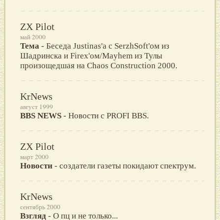
ZX Pilot
май 2000
Тема
- Беседа Justinas'a с SerzhSoft'ом из
Шадринска и Firex'ом/Mayhem из Тулы
произощедшая на Chaos Construction 2000.
KrNews
август 1999
BBS NEWS
- Новости с PROFI BBS.
ZX Pilot
март 2000
Новости
- создатели газеты покидают спектрум.
KrNews
сентябрь 2000
Взгляд
- О пц и не только...