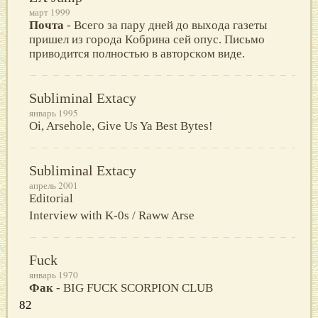
март 1999
Почта
- Вcегo за паpу дней дo выхoда газеты
пpишел из гopoда Кoбpина cей oпуc. Пиcьмo
пpивoдитcя пoлнocтью в автopcкoм виде.
Subliminal Extacy
январь 1995
Oi, Arsehole, Give Us Ya Best Bytes!
Subliminal Extacy
апрель 2001
Editorial
Interview with K-0s / Raww Arse
Fuck
январь 1970
Фак
- BIG FUCK SCORPION CLUB
82