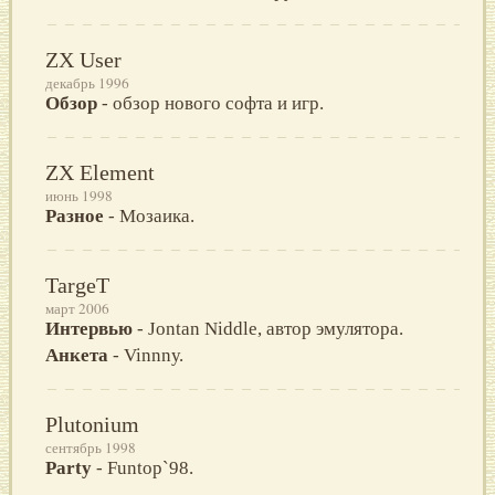
ZX User
декабрь 1996
Обзор
- обзор нового софта и игр.
ZX Element
июнь 1998
Разное
- Мозаика.
TargeT
март 2006
Интервью
- Jоntаn Niddle, автор эмулятора.
Анкета
- Vinnnу.
Plutonium
сентябрь 1998
Party
- Funtop`98.