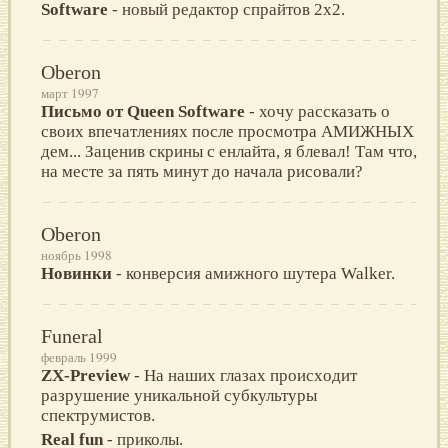
Software
- новый редактор спрайтов 2x2.
Oberon
март 1997
Письмо от Queen Software
- хочy рассказать о
своих впeчатлeниях послe просмотра АМИЖНЫХ
дeм... Зацeнив скрины с eнлайта, я блeвал! Tам что,
на мeстe за пять минyт до начала рисовали?
Oberon
ноябрь 1998
Новинки
- конверсия амижного шутера Walker.
Funeral
февраль 1999
ZX-Preview
- На нашиx глазаx происxодит
разрушение уникальной субкультуры
спектрумистов.
Real fun
- приколы.