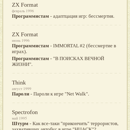
ZX Format
февраль 1996
Программистам
- адаптцация игр: бессмертия.
ZX Format
июнь 1996
Программистам
- IMMORTAL #2 (бессмертие в
играх).
Программистам
- "В ПОИСКАХ ВЕЧНОЙ
ЖИЗНИ".
Think
август 1999
Пароли
- Пароли к игре "Net Walk".
Spectrofon
май 1995
Штурм
- Как все-таки "прикончить" террористов,
захвативших автобус в игре "HIJACK"?