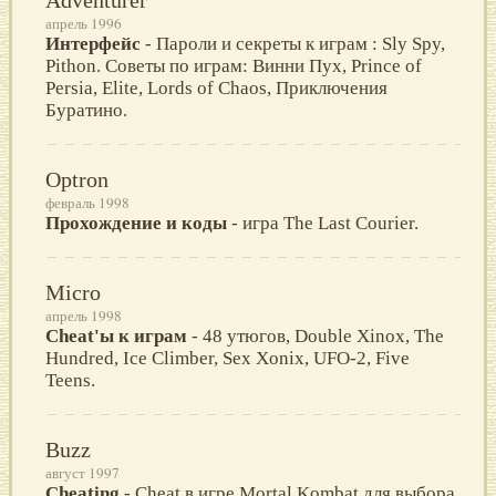
апрель 1996
Интерфейс
- Пароли и секреты к играм : Sly Spy,
Pithon. Советы по играм: Винни Пух, Prince of
Persia, Elite, Lords of Chaos, Приключения
Буратино.
Optron
февраль 1998
Прохождение и коды
- игра The Last Courier.
Micro
апрель 1998
Cheat'ы к играм
- 48 утюгов, Double Xinox, The
Hundred, Ice Climber, Sex Xonix, UFO-2, Five
Teens.
Buzz
август 1997
Cheating
- Cheat в игре Mortal Kombat для выбора