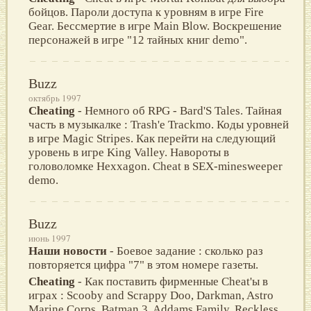
бойцов. Пароли доступа к уровням в игре Fire
Gear. Бессмертие в игре Main Blow. Воскрешение
персонажей в игре "12 тайных книг demo".
Buzz
октябрь 1997
Cheating
- Немного об RPG - Bard'S Tales. Тайная
часть в музыкалке : Trash'e Trackmo. Коды уровней
в игре Magic Stripes. Как перейти на следующий
уровень в игре King Valley. Навороты в
головоломке Hexxagon. Cheat в SEX-minesweeper
demo.
Buzz
июнь 1997
Наши новости
- Боевое задание : сколько раз
повторяется цифра "7" в этом номере газеты.
Cheating
- Как поставить фирменные Cheat'ы в
играх : Scooby and Scrappy Doo, Darkman, Astro
Marine Corps, Batman 3, Addams Family, Reckless