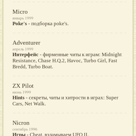
Micro
январь 1999
Poke's
- подборка poke's.
Adventurer
апрель 1999
Интерфейс
- фирменные читы к играм: Midnight
Resistance, Chase H.Q.2, Havoc, Turbo Girl, Fast
Bredd, Turbo Boat.
ZX Pilot
июнь 1999
Hints
- секреты, читы и хитрости в играх: Super
Cars, Net Walk.
Nicron
сентябрь 1996
Игры
- Cheat, взламываем UFO II.