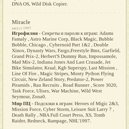
DNA OS, Wild Disk Copier.
Miracle
август 1997
Игрофилия
- Секреты и пароли к играм: Adams
Famaly , Astro Marine Corp, Black Magic, Bubble
Bobble, Chicago , Cybernoid Part 1&2 , Double
Xinox, Dynasty Wars, Fargo,Freestyle Bmx, Garfield,
Grand Prix-2, Herbert'S Dummy Run, Impossamole,
Mad Mix-2, Indiana Jones And Last Crusade, Jet
Bike Simulator, Kraal, Kgb Superspy, Last Mission ,
Line Of Fire , Magic Stripes, Monty Python Flying
Circuit, New Zeland Story, Predator-2, Power
Piramids , Rau Recruits , Road Runner , Score 3020,
Task Force, Ulises, War Machine, Wild West
Seymour, Zona0.
Мир ПЦ
- Подскзки к играм: Heroes of Migic 2&3,
Mission Force, Cyber Storm, Leisure Suit Larry 7 ,
Death Rally , NBA Full Court Press, XS, Tomb
Raider, Redneck, Rampage, NHL'1997.