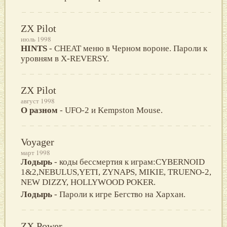
ZX Pilot
июль 1998
HINTS
- CHEAT меню в Черном вороне. Пароли к
уровням в X-REVERSY.
ZX Pilot
август 1998
О разном
- UFO-2 и Kempston Mouse.
Voyager
март 1998
Лодырь
- коды бессмертия к играм:CYBERNOID
1&2,NEBULUS,YETI, ZYNAPS, MIKIE, TRUENO-2,
NEW DIZZY, HOLLYWOOD POKER.
Лодырь
- Пароли к игре Бегство на Хархан.
ZX Power