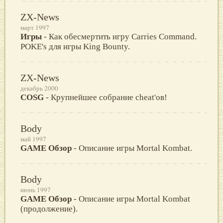
ZX-News
март 1997
Игры
- Как обесмертить игру Carries Command.
POKE's для игры King Bounty.
ZX-News
декабрь 2000
COSG
- Крупнейшее собрание cheat'ов!
Body
май 1997
GAME Обзор
- Описание игры Mortal Kombat.
Body
июнь 1997
GAME Обзор
- Описание игры Mortal Kombat
(продолжение).