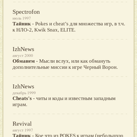
Spectrofon
июль 1997
Тайник
- Pokes и cheat’s для множества игр, в т.ч.
к НЛО-2, Kwik Snax, ELITE.
IzhNews
август 2000
Обманем
- Мысли вслух, или как обмануть
дополнительные миссии к игре Черный Ворон.
IzhNews
декабрь 1999
Cheats's
- читы и коды и известным западным
играм.
Revival
август 1997
Тайник
- Кое что из POKES к играм (небольшую