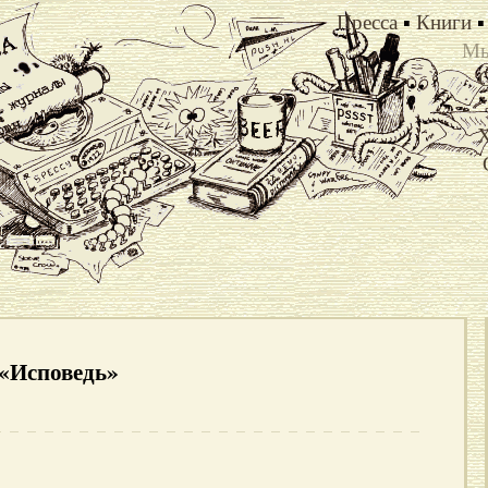
Пресса
▪
Книги
▪
Мы
Х
 «Исповедь»