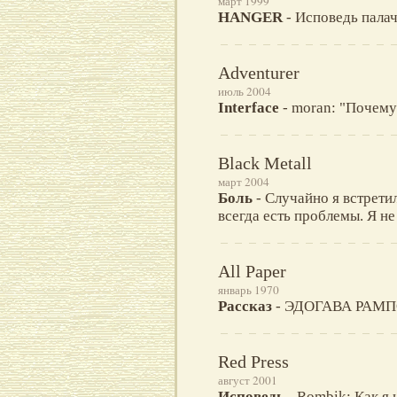
март 1999
HANGER
- Исповедь палач
Adventurer
июль 2004
Interface
- moran: "Почему
Black Metall
март 2004
Боль
- Случайно я встретил
всегда есть проблемы. Я не
All Paper
январь 1970
Рассказ
- ЭДОГАВА РАМП
Red Press
август 2001
Исповедь
- Rombik: Как я 