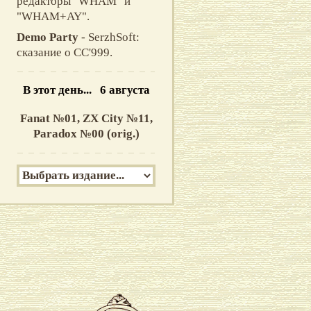
редакторы "WHAM" и
"WHAM+AY".
Demo Party
- SerzhSoft:
сказание о CC'999.
В этот день... 6 августа
Fanat №01,
ZX City №11,
Paradox №00 (orig.)