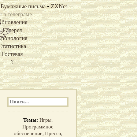
Бумажные письма
▪
ZXNet
 в телеграме
Обновления
Галерея
ронология
Статистика
Гостевая
?
Темы:
Игры
,
Программное
обеспечение
,
Пресса
,