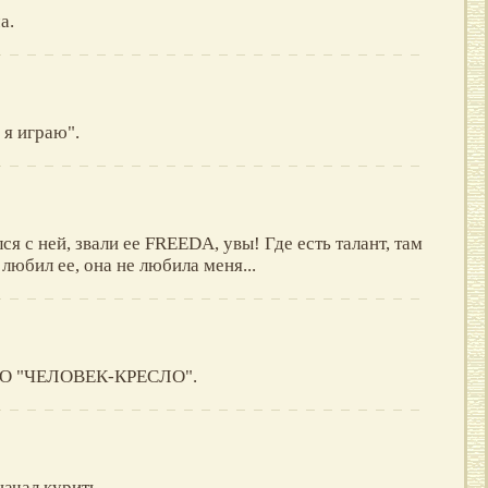
а.
 я играю".
ся с ней, звали ее FREEDA, увы! Где есть талант, там
 любил ее, она не любила меня...
О "ЧЕЛОВЕК-КРЕСЛО".
начал курить.