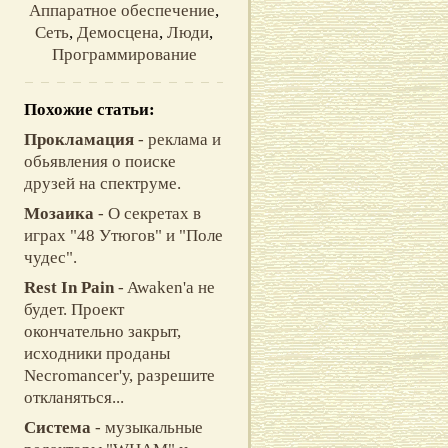
Аппаратное обеспечение
,
Сеть
,
Демосцена
,
Люди
,
Программирование
Похожие статьи:
Прокламация
- реклама и
обьявления о поиске
друзей на спектруме.
Moзаика
- О секретах в
играх "48 Утюгов" и "Поле
чудес".
Rest In Pain
- Awaken'а не
будет. Пpоект
окончательно закpыт,
исходники пpоданы
Necromancer'у, pазpешите
откланяться...
Система
- музыкальные