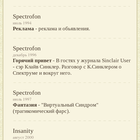
Spectrofon
июль 1994
Реклама
- реклама и обьявления.
Spectrofon
декабрь 1996
Горячий привет
- В гостях у журнала Sinclair User
- сэр Клайв Синклер. Разговор с К.Синклером о
Спектруме и вокруг него.
Spectrofon
июль 1997
Фантазия
- "Виpтуальный Синдpом"
(тpагикомический фаpс).
Insanity
август 2000