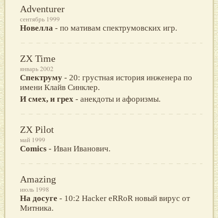
Adventurer
сентябрь 1999
Новелла
- по мативам спектрумовских игр.
ZX Time
январь 2002
Спектруму
- 20: грустная история инженера по
имени Клайв Синклер.
И смех, и грех
- анекдоты и афоризмы.
ZX Pilot
май 1999
Comics
- Иван Иванович.
Amazing
июль 1998
На досуге
- 10:2 Hacker eRRoR новый вирус от
Митника.