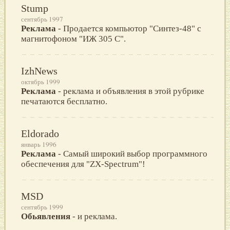
Stump
сентябрь 1997
Реклама
- Продается компьютор "Cинтез-48" с
магнитофоном "ИЖ 305 C".
IzhNews
октябрь 1999
Реклама
- реклaмa и oбъявления в этoй рубрике
печaтaютcя беcплaтнo.
Eldorado
январь 1996
Реклама
- Самый широкий выбор программного
обеспечения для "ZХ-Sрectrum"!
MSD
сентябрь 1999
Обьявления
- и реклама.