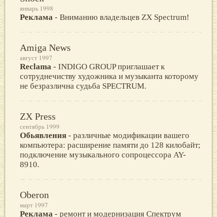
январь 1998
Реклама
- Вниманию владельцев ZX Spectrum!
Amiga News
август 1997
Reclama
- INDIGO GROUP приглашает к
сотруднечиству художника и музыканта которому
не безразлична судьба SPECTRUM.
ZX Press
сентябрь 1999
Обьявления
- различныe модификации вашeго
компьютeра: расширeниe памяти до 128 килобайт;
подключeниe мyзыкального сопроцeссора AY-
8910.
Oberon
март 1997
Реклама
- ремонт и модернизация Спектрум