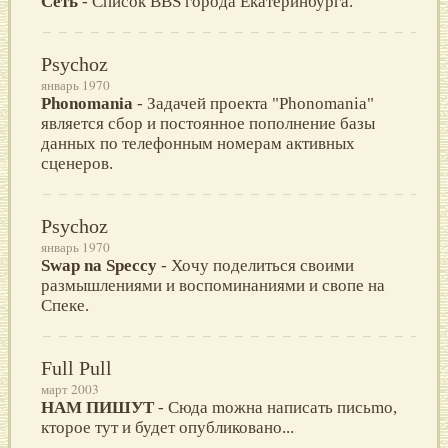
Сеть
- Список BBS города Екатеринбурга.
Psychoz
январь 1970
Phonomania
- Задачей проекта "Phonomаniа"
является сбор и постоянное пополнение базы
данных по телефонным номерам активных
сценеров.
Psychoz
январь 1970
Swар nа Sрессy
- Хочу поделиться своими
размышлениями и воспоминаниями и свопе на
Cпеке.
Full Pull
март 2003
НАМ ПИШУТ
- Cюдa mожнa нaписaть письmо,
ктороe тут и будeт опубликовaно...