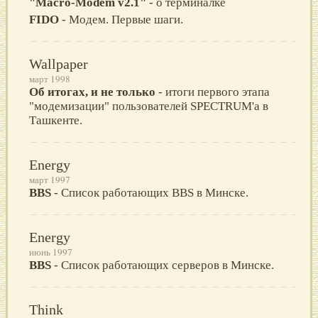
"Macro-Modem v2.1"
- о терминалке
FIDO
- Модем. Первые шаги.
Wallpaper
март 1998
Об итогах, и не только
- итоги пеpвого этапа
"модемизации" пользователей SPECTRUM'а в
Ташкенте.
Energy
март 1997
BBS
- Список работающих BBS в Минске.
Energy
июнь 1997
BBS
- Список работающих серверов в Минске.
Think