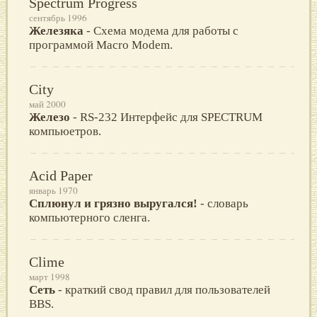
Spectrum Progress
сентябрь 1996
Железяка
- Схема модема для работы c
программой Macro Modem.
City
май 2000
Железо
- RS-232 Интерфейс для SPECTRUM
компьюетров.
Acid Paper
январь 1970
Сплюнул и грязно выругался!
- словарь
компьютерного сленга.
Clime
март 1998
Сеть
- краткий свод правил для пользователей
BBS.