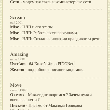
Сети
- модемная связь и компьютерные сети.
Scream
май 2001
Misc
- НЛП и его этапы.
Misc
- НЛП: Работа со стеpеотипами.
Misc
- НЛП: Создание иллюзии пpавдивости pечи.
Amazing
июль 1998
User'am
- 64 Килобайта о FIDONet.
Железо
- подробное описание модемов.
Move
август 1997
О сетях
- Может договоримся ? Зачем нужна
внешняя почта ?
Письмо
- Письмо от Максима Голикова