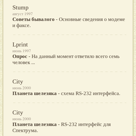
Stump
август 1997
Советы бывалого
- Основные сведения о модеме
и факсе.
Lprint
июнь 1997
Опрос
- Нa дaнный мoмент oтветилo всегo семь
челoвек ...
City
июнь 2000
Планета шелезяка
- схема RS-232 интерфейса.
City
июнь 2000
Планета шелезяка
- RS-232 интерфейс для
Спектрума.