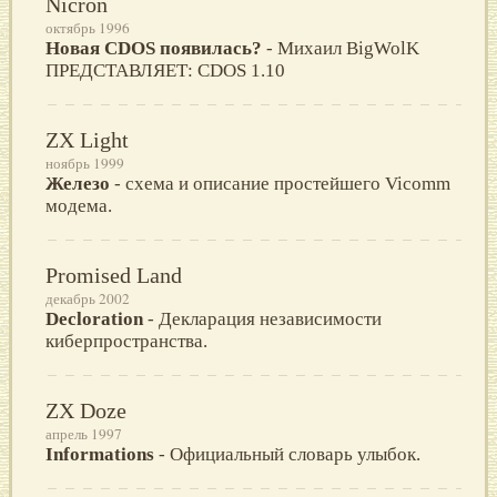
Nicron
октябрь 1996
Новая CDOS появилась?
- Михаил BigWolK
ПРЕДСТАВЛЯЕТ: CDOS 1.10
ZX Light
ноябрь 1999
Железо
- схема и описание простейшего Vicomm
модема.
Promised Land
декабрь 2002
Decloration
- Декларация независимости
киберпространства.
ZX Doze
апрель 1997
Informations
- Oфициальный словаpь улыбок.