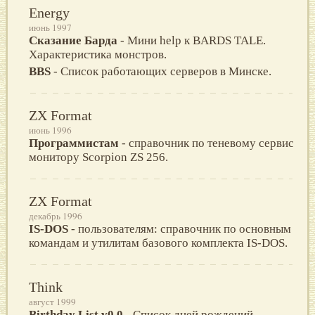
Energy
июнь 1997
Сказание Барда
- Мини help к BARDS TALE.
Характеристика монстров.
BBS
- Список работающих серверов в Минске.
ZX Format
июнь 1996
Программистам
- справочник по теневому сервис
монитору Scorpion ZS 256.
ZX Format
декабрь 1996
IS-DOS
- пользователям: справочник по основным
командам и утилитам базового комплекта IS-DOS.
Think
август 1999
Birthday List v0.0
- Список дней рождений.