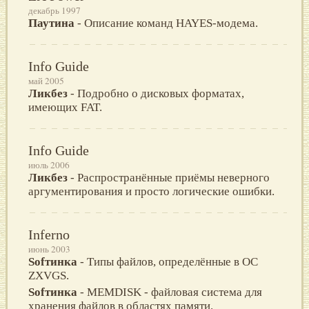
декабрь 1997
Паутина
- Описание команд HAYES-модема.
Info Guide
май 2005
Ликбез
- Подробно о дисковых форматах,
имеющих FAT.
Info Guide
июль 2006
Ликбез
- Распространённые приёмы неверного
аргументирования и просто логические ошибки.
Inferno
июнь 2003
Sofтинка
- Типы файлов, определённые в ОС
ZXVGS.
Sofтинка
- MEMDISK - файловая система для
хранения файлов в областях памяти.