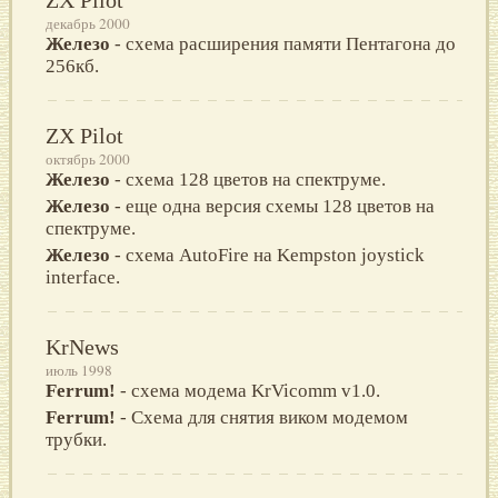
декабрь 2000
Железо
- схема расширения памяти Пентагона до
256кб.
ZX Pilot
октябрь 2000
Железо
- схема 128 цветов на спектруме.
Железо
- еще одна версия схемы 128 цветов на
спектруме.
Железо
- схема AutoFire на Kempston joystick
interface.
KrNews
июль 1998
Ferrum!
- схема модема KrVicomm v1.0.
Ferrum!
- Схема для снятия виком модемом
трубки.