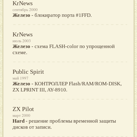
KrNews
сентябрь 2000
Железо
- блокиратор порта #1FFD.
KrNews
июль 2003
Железо
- схема FLASH-color по упрощенной
схеме.
Public Spirit
май 1997
Железо
- КОНТРОЛЛЕР Flash/RAM/ROM-DISK,
ZX LPRINT III, AY-8910.
ZX Pilot
март 2000
Hard
- решение проблемы временной защиты
дисков от записи.