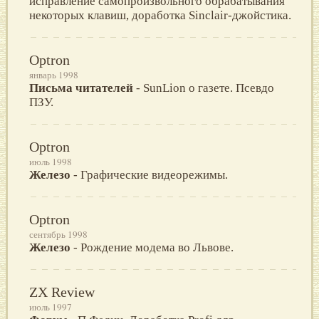
исправление самопроизвольного обрабатывания
некоторых клавиш, доработка Sinclair-джойстика.
Optron
январь 1998
Письма читателей
- SunLion о газете. Псевдо
ПЗУ.
Optron
июль 1998
Железо
- Графические видеорежимы.
Optron
сентябрь 1998
Железо
- Рождение модема во Львове.
ZX Review
июль 1997