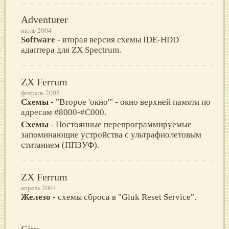
Adventurer
июль 2004
Software
- втоpая веpсия схемы IDE-HDD
адаптеpа для ZX Spectrum.
ZX Ferrum
февраль 2005
Схемы
- "Второе 'окно'" - окно верхней памяти по
адресам #8000-#C000.
Схемы
- Постоянные перепрограммируемые
запоминающие устройства с ультрафиолетовым
ститанием (ППЗУФ).
ZX Ferrum
апрель 2004
Железо
- схемы сброса в "Gluk Reset Service".
City