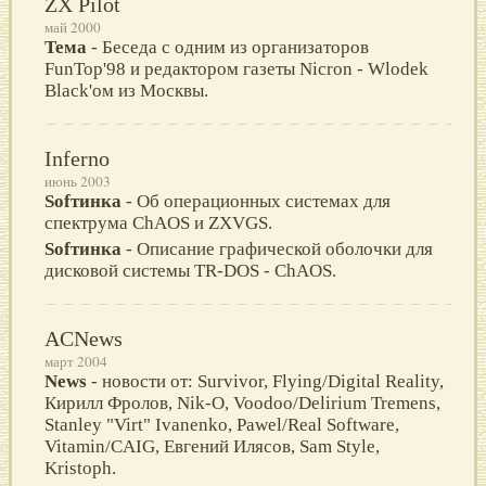
ZX Pilot
май 2000
Тема
- Беседа с одним из организаторов
FunTop'98 и редактором газеты Nicron - Wlodek
Black'ом из Москвы.
Inferno
июнь 2003
Sofтинка
- Об операционных системах для
спектрума ChAOS и ZXVGS.
Sofтинка
- Описание графической оболочки для
дисковой системы TR-DOS - ChAOS.
ACNews
март 2004
News
- новости от: Survivor, Flying/Digital Reality,
Кирилл Фролов, Nik-O, Voodoo/Delirium Tremens,
Stanley "Virt" Ivanenko, Pawel/Real Software,
Vitamin/CAIG, Евгений Илясов, Sam Style,
Kristoph.