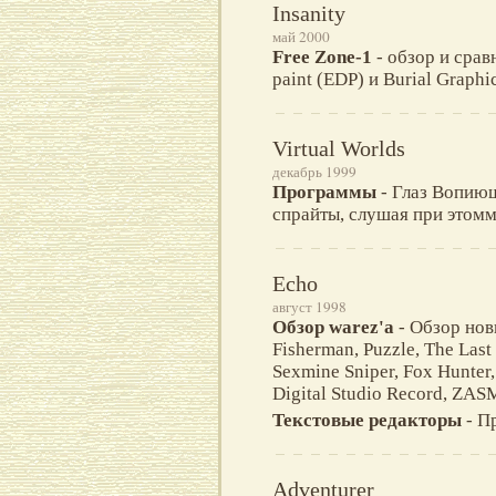
Insanity
май 2000
Free Zone-1
- обзор и срав
paint (EDP) и Burial Graphi
Virtual Worlds
декабрь 1999
Программы
- Глаз Вопиющ
спрайты, слушая при этомм
Echo
август 1998
Обзор warez'а
- Обзор нов
Fisherman, Puzzle, The Las
Sexmine Sniper, Fox Hunter,
Digital Studio Record, ZASM
Текстовые редакторы
- П
Adventurer