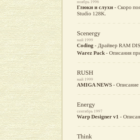
ноябрь 1996
Глюки и слухи
- Скоро по
Studio 128K.
Scenergy
май 1999
Coding
- Драйвер RAM DISK
Warez Pack
- Описания при
RUSH
май 1999
AMIGA NEWS
- Описание 
Energy
сентябрь 1997
Warp Designer v1
- Описан
Think