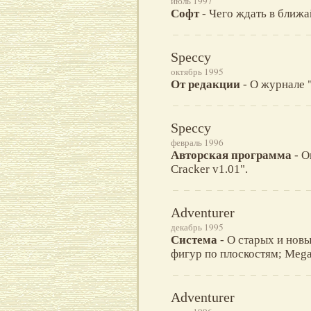
июль 1997
Софт
- Чего ждать в ближа
Speccy
октябрь 1995
От редакции
- О журнале 
Speccy
февраль 1996
Авторская программа
- О
Cracker v1.01".
Adventurer
декабрь 1995
Система
- О старых и нов
фигур по плоскостям; Mega
Adventurer