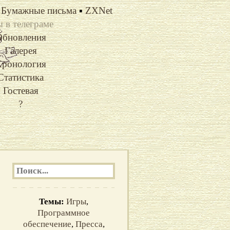
Бумажные письма
▪
ZXNet
 в телеграме
Обновления
Галерея
ронология
Статистика
Гостевая
?
Темы:
Игры
,
Программное
обеспечение
,
Пресса
,