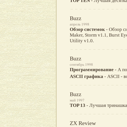
TOP TEN
- Лучшая десятк
Buzz
апрель 1998
Обзор системок
- Обзор си
Maker, Storm v1.1, Burst Ey
Utility v1.0.
Buzz
сентябрь 1998
Программирование
- А по
ASCII графика
- ASCII - в
Buzz
май 1997
TOP 13
- Лучшая тринашка
ZX Review