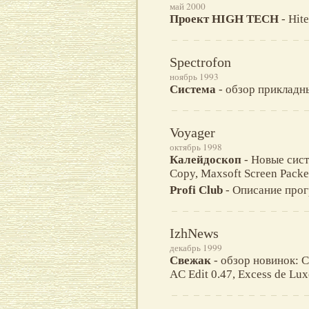
май 2000
Проект HIGH TECH
- Hite
Spectrofon
ноябрь 1993
Система
- обзор прикладн
Voyager
октябрь 1998
Калейдоскоп
- Новые сис
Copy, Maxsoft Screen Packe
Profi Club
- Описание прог
IzhNews
декабрь 1999
Свежак
- обзор новинок: Cr
AC Edit 0.47, Excess de Lux