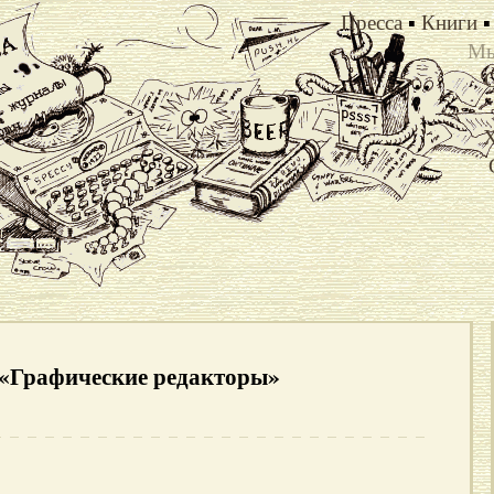
Пресса
▪
Книги
▪
Мы
Х
у «Графические редакторы»