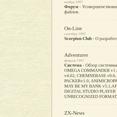
ноябрь 1997
Форум
- Усовершенствован
файлов.
On-Line
сентябрь 1995
Scorpion Club
- О разработ
Adventurer
февраль 1997
Система
- Oбзор системны
OMEGA COMMANDER v1.5
v4.02, CHEMNEBASE v0.6
PACKERv1.0, ANIMICROPR
MAY BE MY BANK v5.1,AF
DIGITAL STUDIO PLAYER 
UNRECOGNIZED FORMATIN
ZX-News