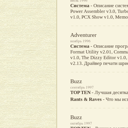
июль 1996
Система
- Описание систе
Power Assembler v3.0, Turb
v1.0, PCX Show v1.0, Memory
Adventurer
ноябрь 1996
Система
- Описание програ
Format Utility v2.01, Comm
v1.0, The Dizzy Editor v1.0,
v2.13. Драйвер печати шри
Buzz
сентябрь 1997
TOP TEN
- Лучшая десятк
Rants & Raves
- Что мы ис
Buzz
октябрь 1997