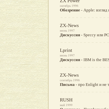
ZX Power
октябрь 1996
Обозрение
- Apple: взгляд
ZX-News
июнь 1997
Дискуссия
- Speccy или PC
Lprint
июнь 1997
Дискуссия
- IBM is the BE
ZX-News
сентябрь 1996
Письма
- про Enlight и не 
RUSH
май 1999