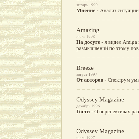
январь 1999
Мнение
- Анализ ситуации
Amazing
июль 1998
На досуге
- я видел Amiga 
размышлений по этому пов
Breeze
август 1997
От авторов
- Спектрум уми
Odyssey Magazine
декабрь 1996
Гости
- О перспективах ра
Odyssey Magazine
июль 1997