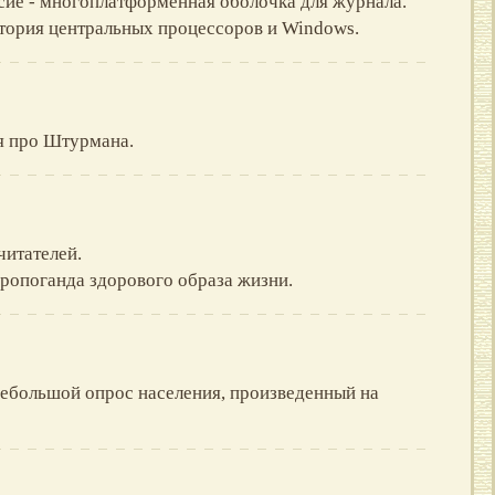
ие - многоплатформенная оболочка для журнала.
тория центральных процессоров и Windows.
я про Штурмана.
читателей.
пропоганда здорового образа жизни.
Небольшой опрос населения, произведенный на