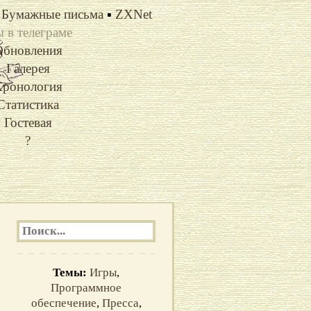
Бумажные письма
▪
ZXNet
 в телеграме
Обновления
Галерея
ронология
Статистика
Гостевая
?
Темы:
Игры
,
Программное
обеспечение
,
Пресса
,