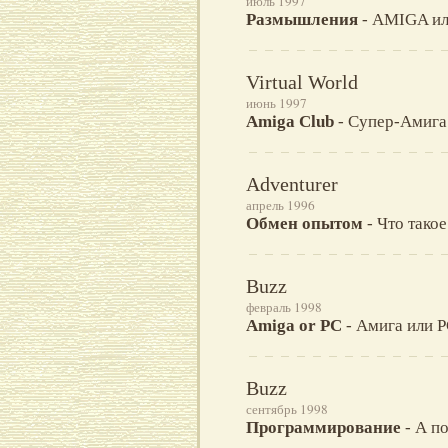
июль 1997
Размышления
- AMIGA ил
Virtual World
июнь 1997
Amiga Club
- Супер-Амига
Adventurer
апрель 1996
Обмен опытом
- Что тако
Buzz
февраль 1998
Amiga or PC
- Амига или P
Buzz
сентябрь 1998
Программирование
- А по