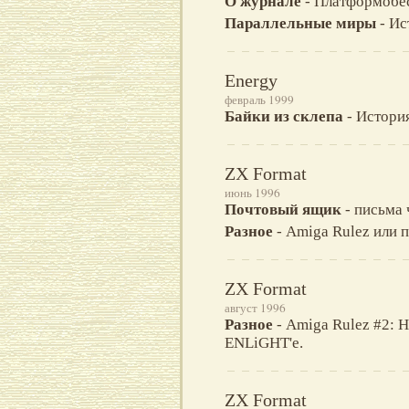
О журнале
- Платформобес
Параллельные миры
- Ис
Energy
февраль 1999
Байки из склепа
- Истори
ZX Format
июнь 1996
Почтовый ящик
- письма 
Разное
- Amiga Rulez или 
ZX Format
август 1996
Разное
- Amiga Rulez #2: 
ENLiGHT'e.
ZX Format