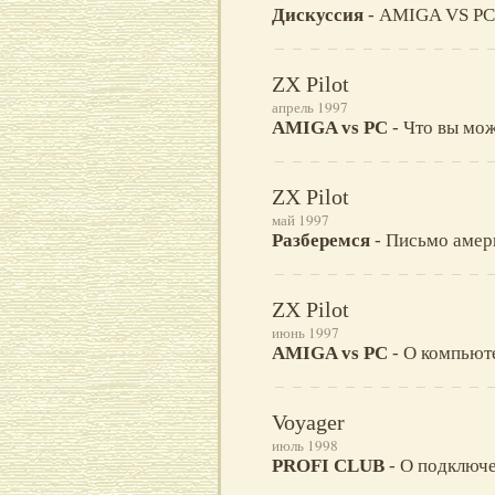
Дискуссия
- AMIGA VS PC 
ZX Pilot
апрель 1997
AMIGA vs PC
- Что вы мож
ZX Pilot
май 1997
Разберемся
- Письмо амер
ZX Pilot
июнь 1997
AMIGA vs PC
- О компьют
Voyager
июль 1998
PROFI CLUB
- О подключе