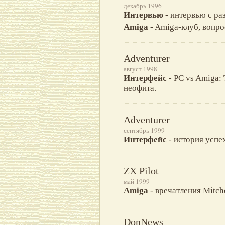
декабрь 1996
Интервью
- интервью с ра
Amiga
- Amiga-клуб, вопро
Adventurer
август 1998
Интерфейс
- PC vs Amiga
неофита.
Adventurer
сентябрь 1999
Интерфейс
- история успе
ZX Pilot
май 1999
Amiga
- вречатления Mitch
DonNews