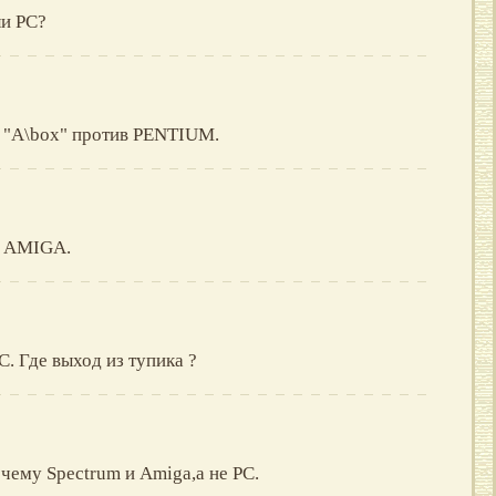
и PC?
 "A\box" против PENTIUM.
е AMIGA.
C. Где выход из тупика ?
чему Spectrum и Amiga,а не PC.