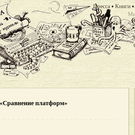
Пресса
▪
Книги
▪
Мы
Х
у «Сравнение платформ»