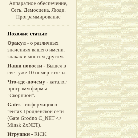
Аппаратное обеспечение
,
Сеть
,
Демосцена
,
Люди
,
Программирование
Похожие статьи:
Оракул
- о различных
значениях вашего имени,
знаках и многом другом.
Наши новости
- Вышел в
свет уже 10 номер газеты.
Что-где-почему
- каталог
программ фиpмы
"Скоpпион".
Gates
- информация о
гейтах Гродненской сети
(Gate Grodno C_NET <>
Minsk ZxNET).
Игрушки
- RICK